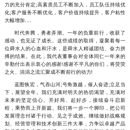
力的充分肯定;高素质员工不断加入，员工队伍持续优
化;客户服务不断优化，客户价值持续提升，客户粘性
大幅增加....
时代奔腾，勇者弄潮。一年的负重前行，收获了
感动，也见证了成长。这些成绩的取得，凝聚着每一
位舜水人的心血和汗水，是舜水人精诚团结、奋力拼
搏的结果。在此，我代表董事会对全体同仁一年来的
辛勤付出表示衷心的感谢!感谢不平凡的你们，将荧荧
之火、涓涓之流汇聚成不断前行的动力!
蓝图恢宏，气吞山河;号角激越，催人奋进;立足当
下，展望全年。我们充满对明天的热切渴望，充满对
未来的坚定信心。开好局、起好步，接续奋斗启新
程，乘势而上开新篇。我们将一步一个脚印，把公司
发展理念付诸于行动、见之于成效。继续做好战略规
划、经营管理和技术创新三件大事，力争以卓越产品