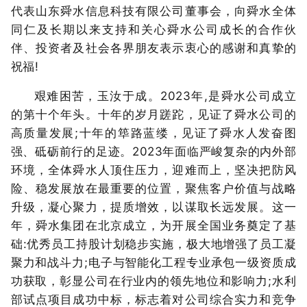
代表山东舜水信息科技有限公司董事会，向舜水全体
同仁及长期以来支持和关心舜水公司成长的合作伙
伴、投资者及社会各界朋友表示衷心的感谢和真挚的
祝福!
艰难困苦，玉汝于成。2023年,是舜水公司成立
的第十个年头。十年的岁月蹉跎，见证了舜水公司的
高质量发展;十年的筚路蓝缕，见证了舜水人发奋图
强、砥砺前行的足迹。2023年面临严峻复杂的内外部
环境，全体舜水人顶住压力，迎难而上，坚决把防风
险、稳发展放在最重要的位置，聚焦客户价值与战略
升级，凝心聚力，提质增效，以谋取长远发展。这一
年，舜水集团在北京成立，为开展全国业务奠定了基
础:优秀员工持股计划稳步实施，极大地增强了员工凝
聚力和战斗力;电子与智能化工程专业承包一级资质成
功获取，彰显公司在行业内的领先地位和影响力;水利
部试点项目成功中标，标志着对公司综合实力和竞争